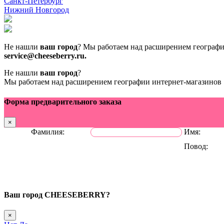
Санкт-Петербург
Нижний Новгород
Не нашли
ваш город
? Мы работаем над расширением геогр
service@cheeseberry.ru.
Не нашли
ваш город
?
Мы работаем над расширением географии интернет-магази
Форма предварительного заказа
×
Фамилия:
Имя:
Повод:
Ваш город
CHEESEBERRY?
×